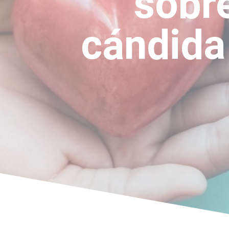
sobr
cándida