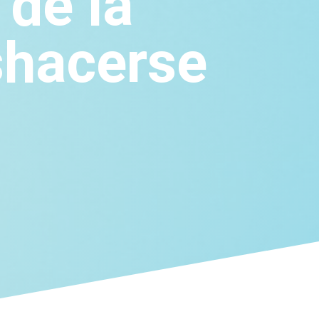
de la
shacerse