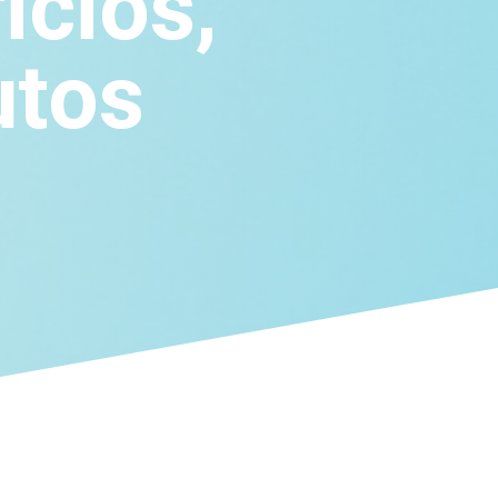
icios,
utos