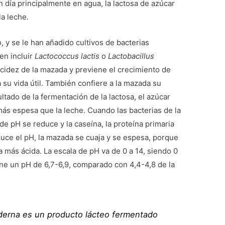
n día principalmente en agua, la lactosa de azúcar
la leche.
y se le han añadido cultivos de bacterias
en incluir
Lactococcus lactis
o
Lactobacillus
 acidez de la mazada y previene el crecimiento de
 su vida útil. También confiere a la mazada su
ltado de la fermentación de la lactosa, el azúcar
más espesa que la leche. Cuando las bacterias de la
 de pH se reduce y la caseína, la proteína primaria
educe el pH, la mazada se cuaja y se espesa, porque
más ácida. La escala de pH va de 0 a 14, siendo 0
iene un pH de 6,7-6,9, comparado con 4,4-4,8 de la
erna es un producto lácteo fermentado