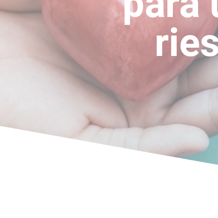
para 
rie