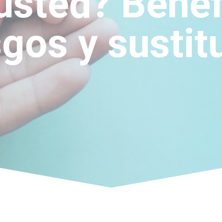
usted? Benef
sgos y sustit