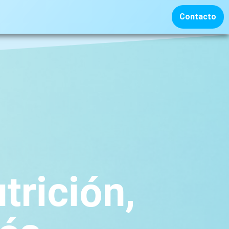
Contacto
trición,