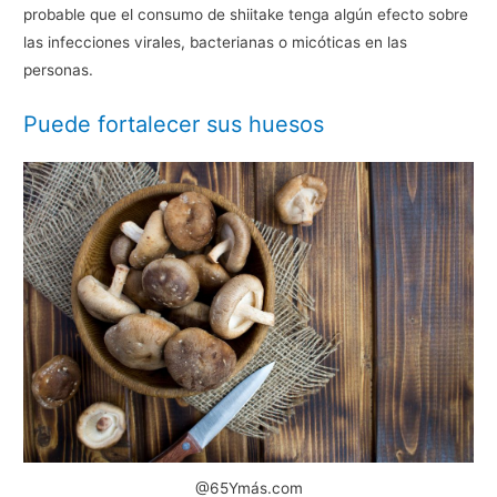
probable que el consumo de shiitake tenga algún efecto sobre
las infecciones virales, bacterianas o micóticas en las
personas.
Puede fortalecer sus huesos
@65Ymás.com