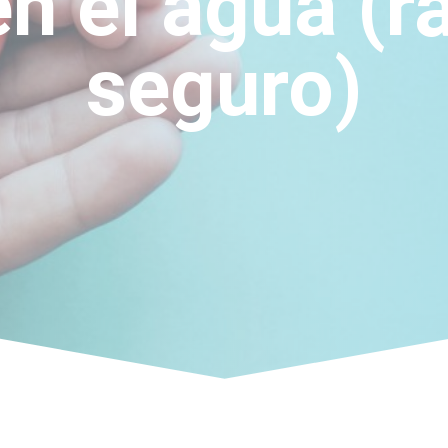
n el agua (r
seguro)